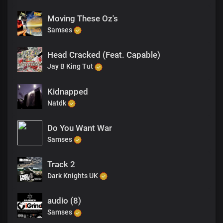
Moving These Oz's
Samses
Head Cracked (Feat. Capable)
Jay B King Tut
Kidnapped
Natdk
Do You Want War
Samses
Track 2
Dark Knights UK
audio (8)
Samses