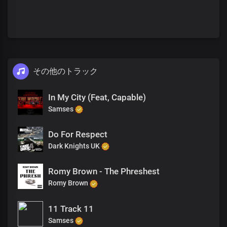
その他のトラック
In My City (Feat, Capable)
Samses
Do For Respect
Dark Knights UK
Romy Brown - The Phreshest
Romy Brown
11 Track 11
Samses