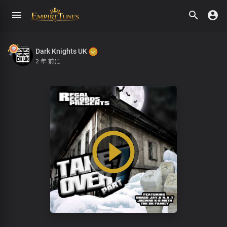
Dark Knights UK
2 年 前に