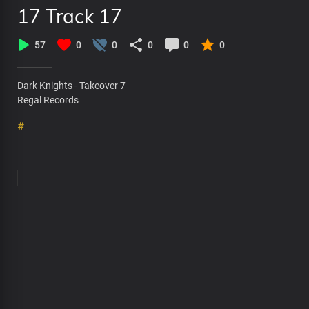
17 Track 17
57
0
0
0
0
0
Dark Knights - Takeover 7
Regal Records
#