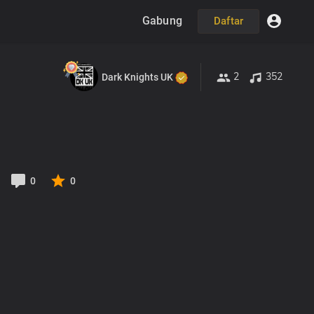
Gabung
Daftar
2
352
Dark Knights UK
0
0