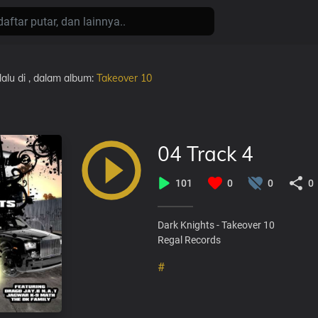
lalu
di
, dalam album:
Takeover 10
04 Track 4
101
0
0
0
Dark Knights - Takeover 10
Regal Records
#