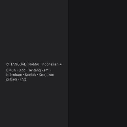
© |TANGGAL| |NAMA|
Indonesian
DMCA
•
Blog
•
Tentang kami
•
Ketentuan
•
Kontak
•
Kebijakan
pribadi
•
FAQ