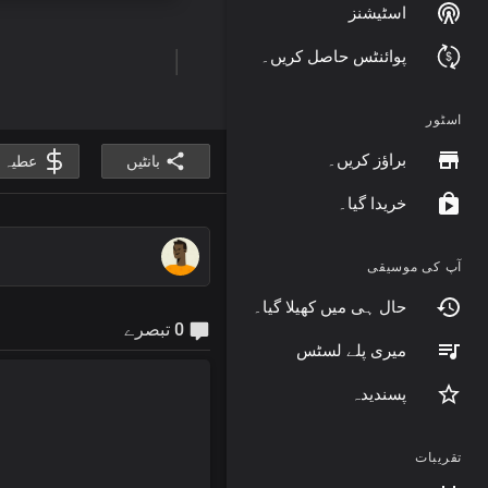
اسٹیشنز
پوائنٹس حاصل کریں۔
اسٹور
براؤز کریں۔
بانٹیں
عطیہ 
خریدا گیا۔
آپ کی موسیقی
حال ہی میں کھیلا گیا۔
0 تبصرے
میری پلے لسٹس
پسندیدہ
تقریبات