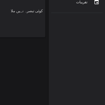
تقریبات
کوئی تبصرہ نہیں ملا