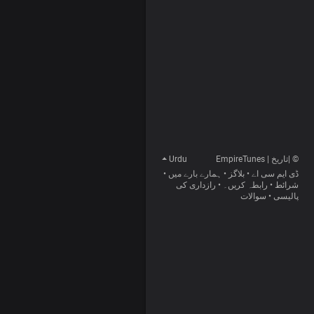
© |تاریخ | EmpireTunes
Urdu
ڈی ایم سی اے
•
بلاگز
•
ہمارے بارے میں
•
شرائط
•
رابطہ کریں۔
•
رازداری کی
پالیسی
•
سوالات