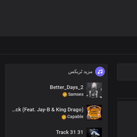
مزید ٹریکس
Better_Days_2
Samses
Take it back (Feat. Jay-B & King Drago)
Capable
31 Track 31