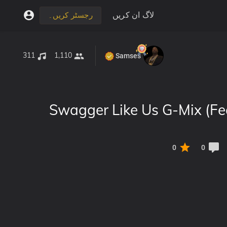
لاگ ان کریں
رجسٹر کریں۔
311
1,110
Samses
Swagger Like Us G-Mix (Fe
0
0