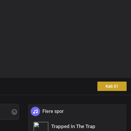
Køb $1
Flere spor
Trapped In The Trap