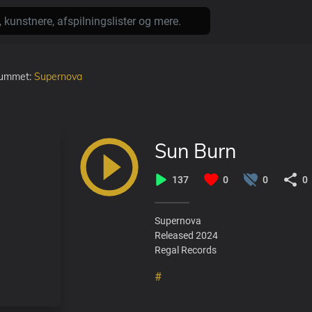
lbummet:
Supernova
Sun Burn
137
0
0
0
Supernova
Released 2024
Regal Records
#