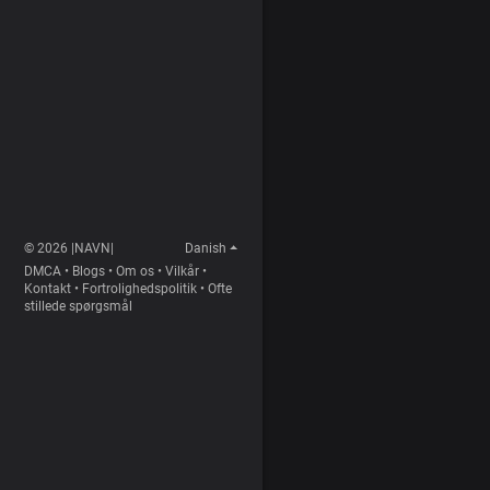
© 2026 |NAVN|
Danish
DMCA
•
Blogs
•
Om os
•
Vilkår
•
Kontakt
•
Fortrolighedspolitik
•
Ofte
stillede spørgsmål