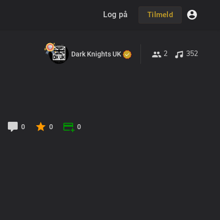
Log på
Tilmeld
2
352
Dark Knights UK
0
0
0