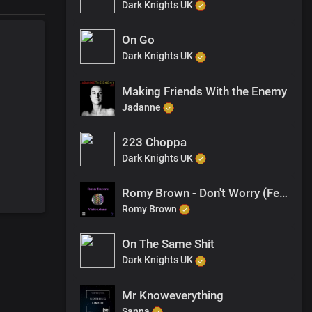
Dark Knights UK
On Go
Dark Knights UK
Making Friends With the Enemy
Jadanne
223 Choppa
Dark Knights UK
Romy Brown - Don't Worry (Featuring 45 Danga & Samses)
Romy Brown
On The Same Shit
Dark Knights UK
Mr Knoweverything
Sanna