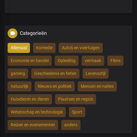
Categorieën
Allemaal
Komedie
Auto's en voertuigen
Economie en handel
Opleiding
vermaak
Films
gaming
Geschiedenis en feiten
Levensstijl
natuurlijk
Nieuws en politiek
Mensen en naties
Huisdieren en dieren
Plaatsen en regio's
Wetenschap en technologie
Sport
Reizen en evenementen
anders