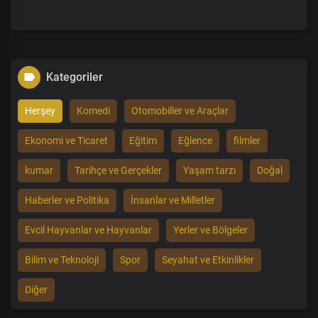
Kategoriler
Herşey
Komedi
Otomobiller ve Araçlar
Ekonomi ve Ticaret
Eğitim
Eğlence
filmler
kumar
Tarihçe ve Gerçekler
Yaşam tarzı
Doğal
Haberler ve Politika
İnsanlar ve Milletler
Evcil Hayvanlar ve Hayvanlar
Yerler ve Bölgeler
Bilim ve Teknoloji
Spor
Seyahat ve Etkinlikler
Diğer