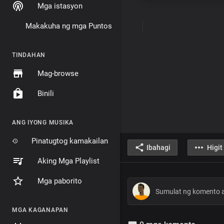
Mga istasyon
Makakuha ng mga Puntos
TINDAHAN
Mag-browse
Binili
ANG IYONG MUSIKA
Pinatugtog kamakailan
Ibahagi
Higit
Aking Mga Playlist
Mga paborito
MGA KAGANAPAN