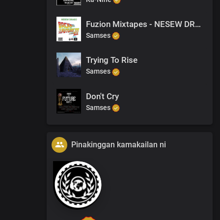
Fuzion Mixtapes - NESEW DRAGO - BACK TO THE FUTURE 3 - 16 DRAMA (PRODUCED BY VANDAL)
Samses
Trying To Rise
Samses
Don't Cry
Samses
Pinakinggan kamakailan ni