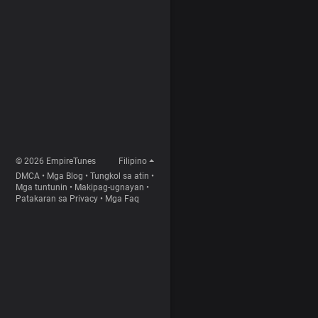
© 2026 EmpireTunes
Filipino
DMCA
•
Mga Blog
•
Tungkol sa atin
•
Mga tuntunin
•
Makipag-ugnayan
•
Patakaran sa Privacy
•
Mga Faq