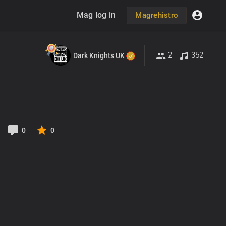
Mag log in
Magrehistro
2
352
Dark Knights UK
0
0