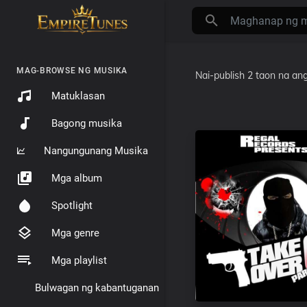
MAG-BROWSE NG MUSIKA
Nai-publish
2 taon na ang
Matuklasan
Bagong musika
Nangungunang Musika
Mga album
Spotlight
Mga genre
Mga playlist
Bulwagan ng kabantuganan