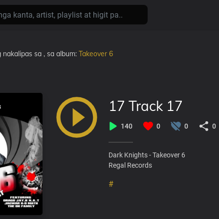
 nakalipas
sa
, sa album:
Takeover 6
17 Track 17
140
0
0
0
Dark Knights - Takeover 6
Regal Records
#