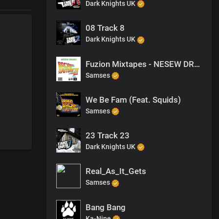
Dark Knights UK
08 Track 8
Dark Knights UK
Fuzion Mixtapes - NESEW DRAGO - BACK TO THE FUTURE 3 - 30 I WANNA BE YOURS
Samses
We Be Fam (Feat. Squids)
Samses
23 Track 23
Dark Knights UK
Real_As_It_Gets
Samses
Bang Bang
Ka-Nine