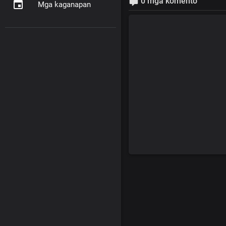
0 mga komento
Mga kaganapan