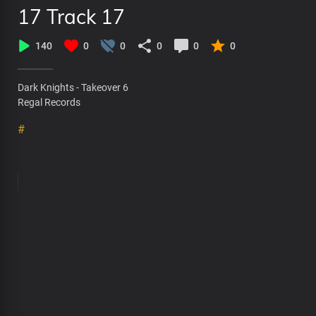
17 Track 17
140
0
0
0
0
0
Dark Knights - Takeover 6
Regal Records
#