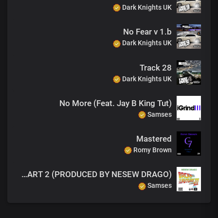
Dark Knights UK
No Fear v 1.b
Dark Knights UK
Track 28
Dark Knights UK
No More (Feat. Jay B King Tut)
Samses
Mastered
Romy Brown
Fuzion Mixtapes - NESEW DRAGO - BACK TO THE FUTURE 3 - 38 HUSTLERS NIGHTMARE PART 2 (PRODUCED BY NESEW DRAGO)
Samses