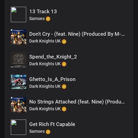
13 Track 13
Samses
Don't Cry - (feat. Nine) (Produced By M-EL-C)
Dark Knights UK
Spend_the_Knight_2
Dark Knights UK
Ghetto_Is_A_Prison
Dark Knights UK
No Strings Attached (feat. Nine) (Produced By M-EL-C)
Dark Knights UK
Get Rich Ft Capable
Samses