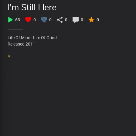
I'm Still Here
63
0
0
0
0
0
Life Of Mine - Life Of Grind
Released 2011
#