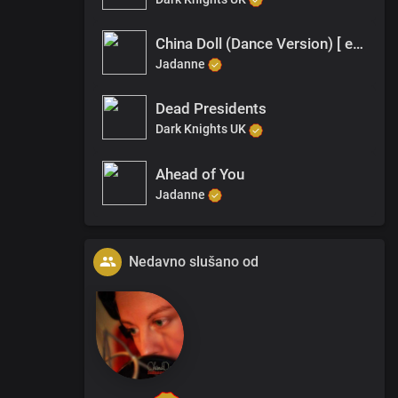
China Doll (Dance Version) [ ezmp3.cc ]
Jadanne
Dead Presidents
Dark Knights UK
Ahead of You
Jadanne
Nedavno slušano od