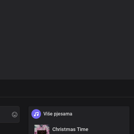
Više pjesama
Christmas Time