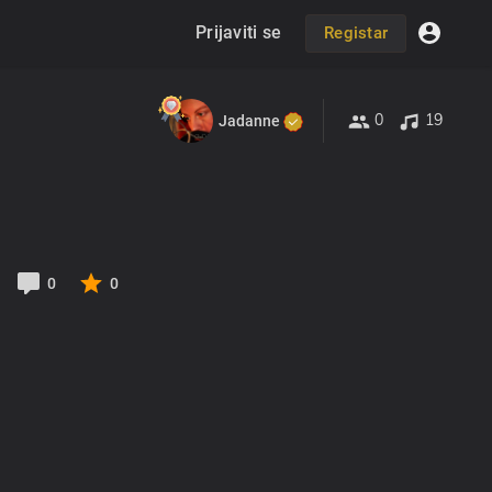
Prijaviti se
Registar
0
19
Jadanne
0
0