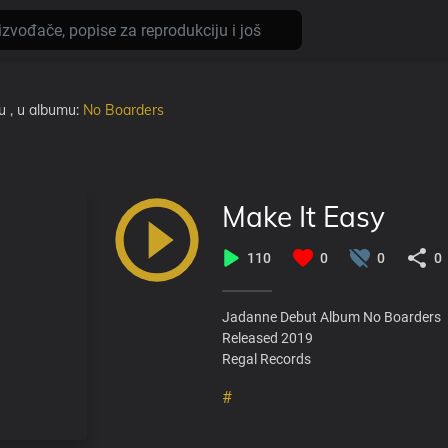
u
, u albumu:
No Boarders
Make It Easy
110
0
0
0
Jadanne Debut Album No Boarders
Released 2019
Regal Records
#