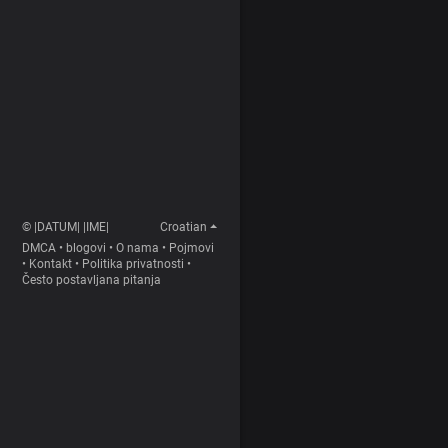
© |DATUM| |IME|
Croatian
DMCA
•
blogovi
•
O nama
•
Pojmovi
•
Kontakt
•
Politika privatnosti
•
Često postavljana pitanja