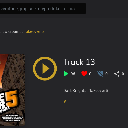
u
, u albumu:
Takeover 5
Track 13
96
0
0
0
Dark Knights - Takeover 5
#