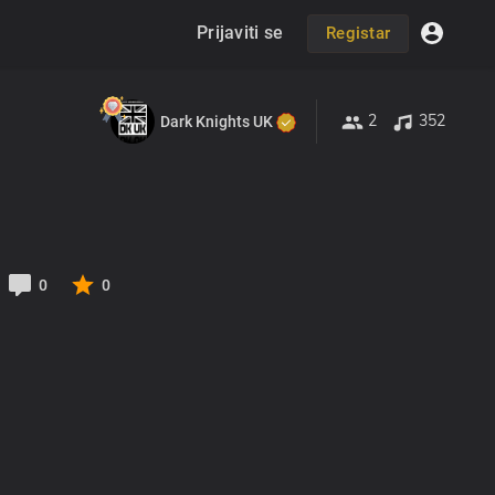
Prijaviti se
Registar
2
352
Dark Knights UK
0
0