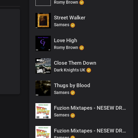
Romy Brown
Street Walker
Samses
Love High
Romy Brown
Close Them Down
Dark Knights UK
Thugs by Blood
Samses
Fuzion Mixtapes - NESEW DRAGO - BACK TO THE FUTURE 3 - 35 THE DRAGON
Samses
Fuzion Mixtapes - NESEW DRAGO - BACK TO THE FUTURE 3 - 18 BIG BUSINESS (PRODUCED BY NESEW DRAGO)
Samses