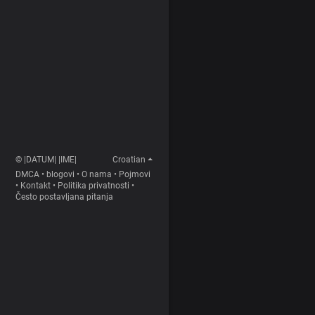
© |DATUM| |IME|
Croatian
DMCA
•
blogovi
•
O nama
•
Pojmovi
•
Kontakt
•
Politika privatnosti
•
Često postavljana pitanja