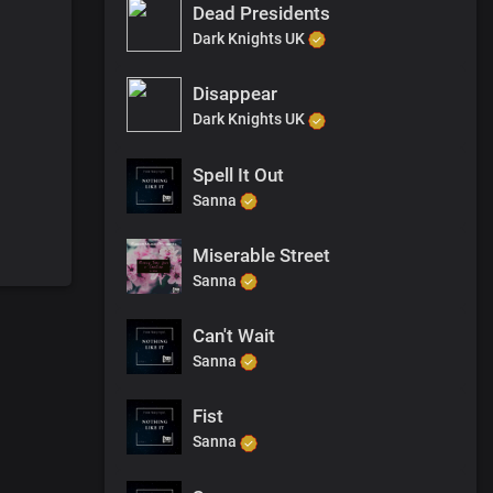
Dead Presidents
Dark Knights UK
Disappear
Dark Knights UK
Spell It Out
Sanna
Miserable Street
Sanna
Can't Wait
Sanna
Fist
Sanna