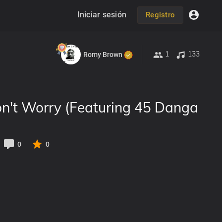
Iniciar sesión
Registro
1
133
Romy Brown
n't Worry (Featuring 45 Danga
0
0