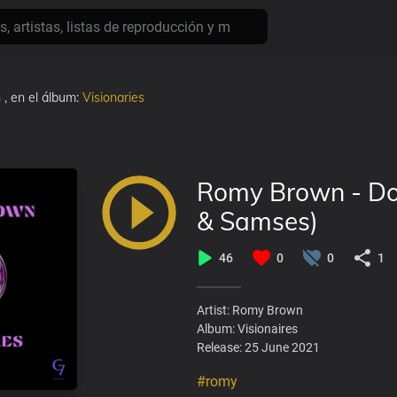
n
, en el álbum:
Visionaries
Romy Brown - Do
& Samses)
46
0
0
1
Artist: Romy Brown
Album: Visionaires
Release: 25 June 2021
#romy