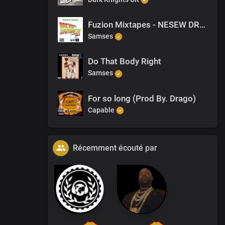
Fuzion Mixtapes - NESEW DRAGO - BACK TO THE FUTURE 3 - 04 NEVER SCARED
Samses
Do That Body Right
Samses
For so long (Prod By. Drago)
Capable
Récemment écouté par