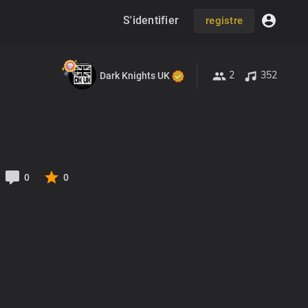
S'identifier
registre
2
352
Dark Knights UK
0
0