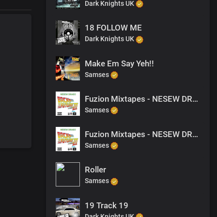
Dark Knights UK
18 FOLLOW ME
Dark Knights UK
Make Em Say Yeh!!
Samses
Fuzion Mixtapes - NESEW DRAGO - BACK TO THE FUTURE 3 - 45 ASHES TO ASHES (PRODUCED BY M-EL-C)
Samses
Fuzion Mixtapes - NESEW DRAGO - BACK TO THE FUTURE 3 - 15 SICK OF THE GAME
Samses
Roller
Samses
19 Track 19
Dark Knights UK