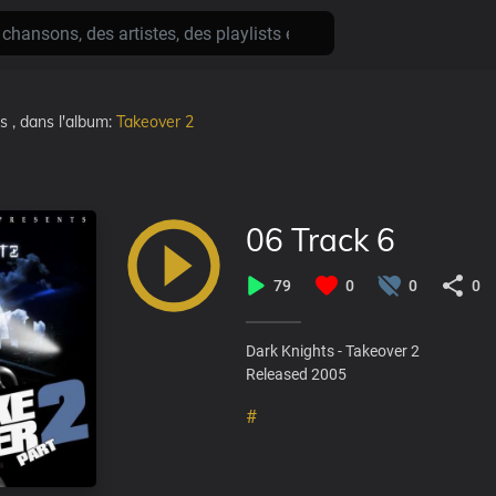
ns
, dans l'album:
Takeover 2
06 Track 6
79
0
0
0
Dark Knights - Takeover 2
Released 2005
#