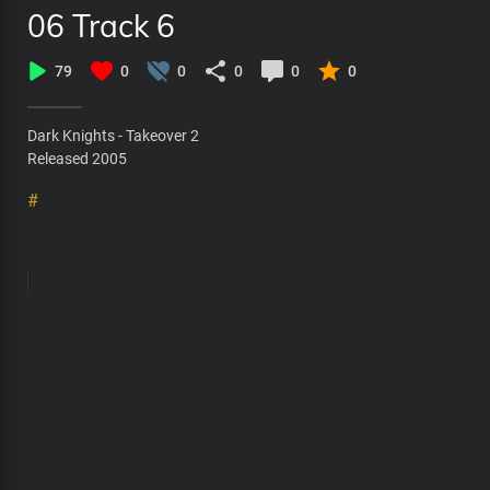
06 Track 6
79
0
0
0
0
0
Dark Knights - Takeover 2
Released 2005
#