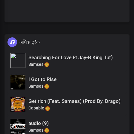
अधिक ट्रैक
Searching For Love Ft Jay-B King Tut)
Samses
I Got to Rise
Samses
Get rich (Feat. Samses) (Prod By. Drago)
Capable
audio (9)
Samses