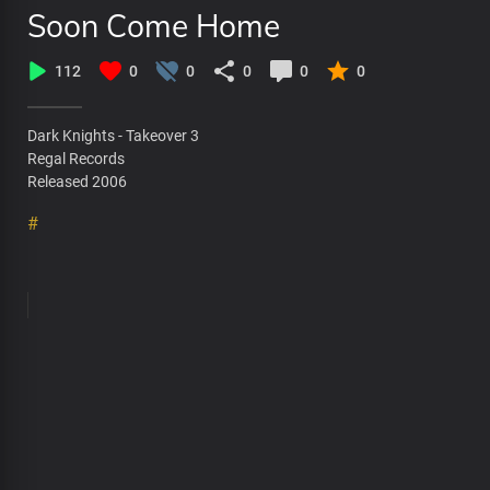
Soon Come Home
112
0
0
0
0
0
Dark Knights - Takeover 3
Regal Records
Released 2006
#