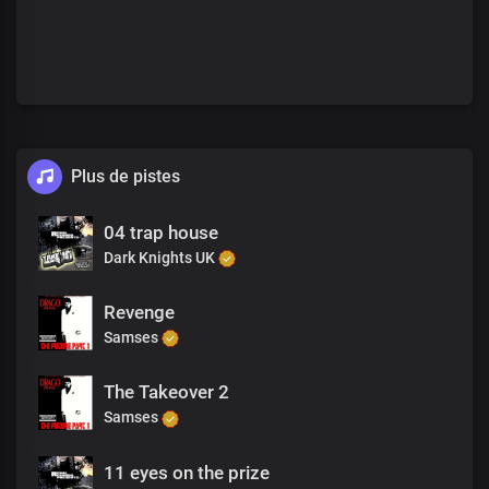
Plus de pistes
04 trap house
Dark Knights UK
Revenge
Samses
The Takeover 2
Samses
11 eyes on the prize