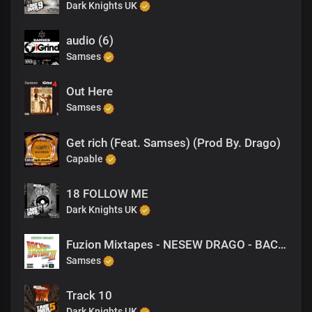
Dark Knights UK
audio (6)
Samses
Out Here
Samses
Get rich (Feat. Samses) (Prod By. Drago)
Capable
18 FOLLOW ME
Dark Knights UK
Fuzion Mixtapes - NESEW DRAGO - BACK TO THE FUTURE 3 - 42 HUSTLERS LIFE (PRODUCED BY M-EL-C)
Samses
Track 10
Dark Knights UK