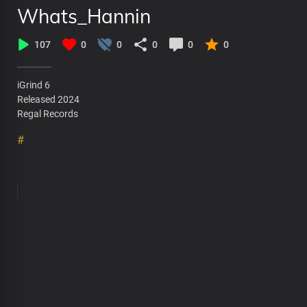
Whats_Hannin
107
0
0
0
0
0
iGrind 6
Released 2024
Regal Records
#