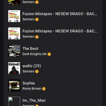
Samses
Fuzion Mixtapes - NESEW DRAGO - BACK TO THE FUTURE 3 - 17 BRING YOURSELF TO ME (PRODUCED BY M-EL-C)
Samses
Fuzion Mixtapes - NESEW DRAGO - BACK TO THE FUTURE 3 - 34 YOUNG THUGS
Samses
The Best
Dark Knights UK
audio (29)
Samses
Sophia
Romy Brown
Im_The_Man
Samses