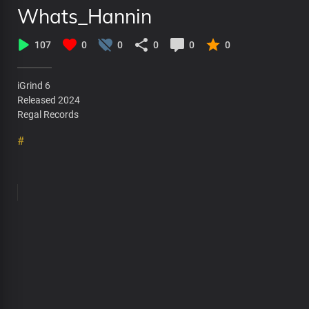
Whats_Hannin
107
0
0
0
0
0
iGrind 6
Released 2024
Regal Records
#