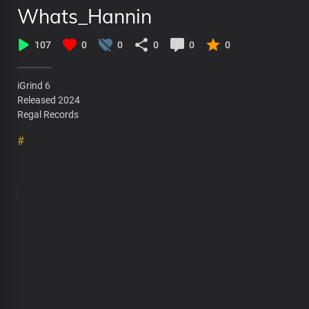
Whats_Hannin
107
0
0
0
0
0
iGrind 6
Released 2024
Regal Records
#