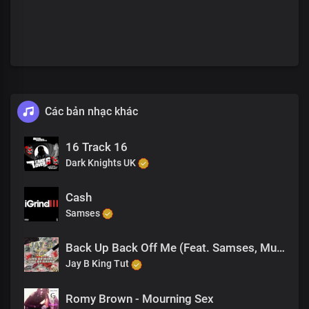
Các bản nhạc khác
16 Track 16
Dark Knights UK
Cash
Samses
Back Up Back Off Me (Feat. Samses, Murder)
Jay B King Tut
Romy Brown - Mourning Sex