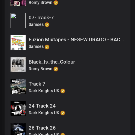
Romy Brown
07-Track-7
Samses
Fuzion Mixtapes - NESEW DRAGO - BACK TO THE FUTURE 3 - 34 YOUNG THUGS
Samses
Black_Is_the_Colour
Romy Brown
Track 7
Dark Knights UK
24 Track 24
Dark Knights UK
26 Track 26
Dark Knights UK