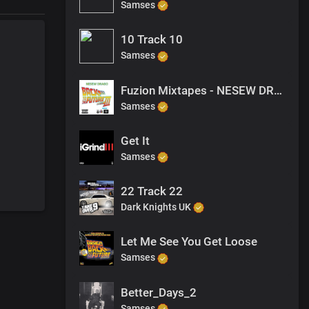
Samses
10 Track 10
Samses
Fuzion Mixtapes - NESEW DRAGO - BACK TO THE FUTURE 3 - 34 YOUNG THUGS
Samses
Get It
Samses
22 Track 22
Dark Knights UK
Let Me See You Get Loose
Samses
Better_Days_2
Samses