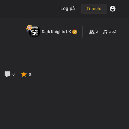
Log på
Tilmeld
2
352
Dark Knights UK
0
0