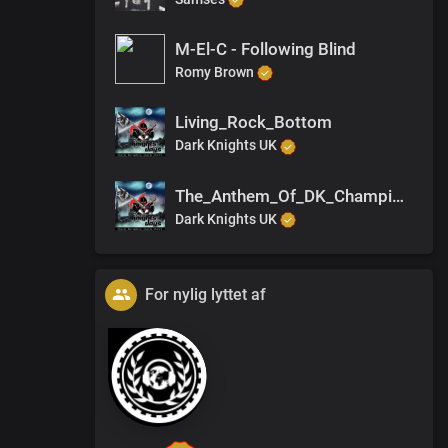
M-El-C - Following Blind
Romy Brown
Living_Rock_Bottom
Dark Knights UK
The_Anthem_Of_DK_Champions
Dark Knights UK
For nylig lyttet af