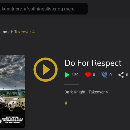
lbummet:
Takeover 4
Do For Respect
129
0
0
0
Dark Knight - Takeover 4
#