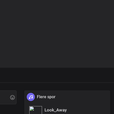
Flere spor
Look_Away