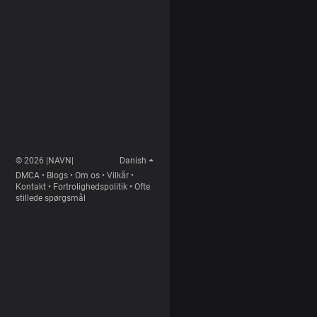
© 2026 |NAVN|
Danish
DMCA
•
Blogs
•
Om os
•
Vilkår
•
Kontakt
•
Fortrolighedspolitik
•
Ofte
stillede spørgsmål