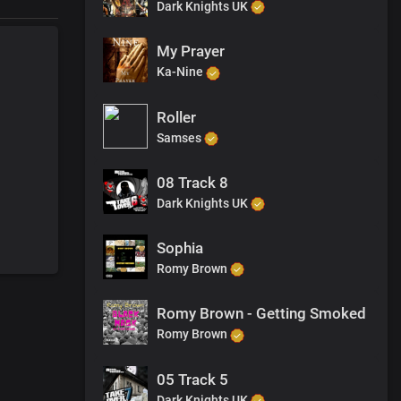
Dark Knights UK
My Prayer
Ka-Nine
Roller
Samses
08 Track 8
Dark Knights UK
Sophia
Romy Brown
Romy Brown - Getting Smoked
Romy Brown
05 Track 5
Dark Knights UK