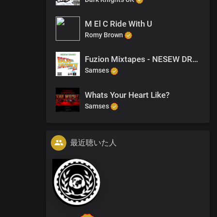
M El C Ride With U
Romy Brown
Fuzion Mixtapes - NESEW DRAGO - BACK TO THE FUTURE 3 - 03 GHETTO MADE
Samses
Whats Your Heart Like?
Samses
最近聴いた人