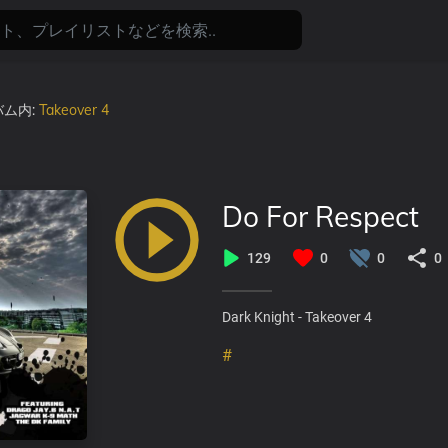
バム内:
Takeover 4
Do For Respect
129
0
0
0
Dark Knight - Takeover 4
#