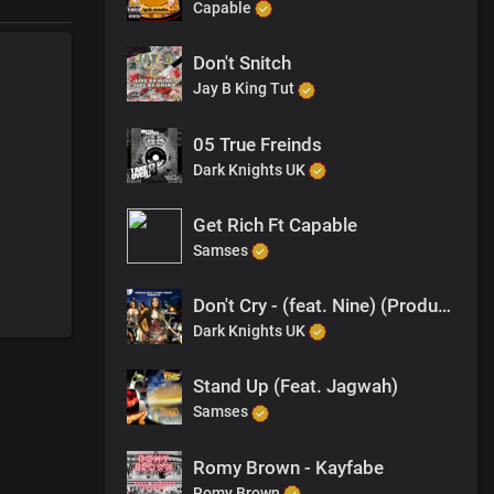
Capable
Don't Snitch
Jay B King Tut
05 True Freinds
Dark Knights UK
Get Rich Ft Capable
Samses
Don't Cry - (feat. Nine) (Produced By M-EL-C)
Dark Knights UK
Stand Up (Feat. Jagwah)
Samses
Romy Brown - Kayfabe
Romy Brown