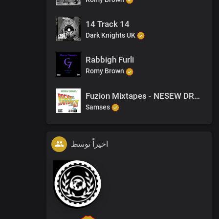
14 Track 14
Dark Knights UK
Rabbigh Furli
Romy Brown
Fuzion Mixtapes - NESEW DRAGO - BACK TO THE FUTURE 3 - 05 HUSTLERS NIGHTMARE PART 1 (PRODUCED BY NESEW DRAGO)
Samses
اخیراً توسط