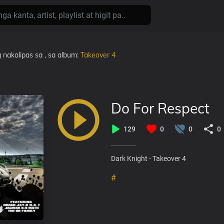
 nakalipas
sa
, sa album:
Takeover 4
Do For Respect
129
0
0
0
Dark Knight - Takeover 4
#