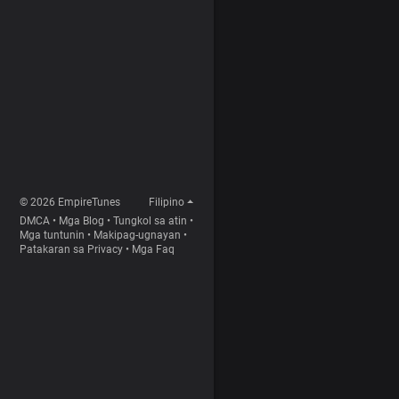
© 2026 EmpireTunes
Filipino
DMCA
•
Mga Blog
•
Tungkol sa atin
•
Mga tuntunin
•
Makipag-ugnayan
•
Patakaran sa Privacy
•
Mga Faq