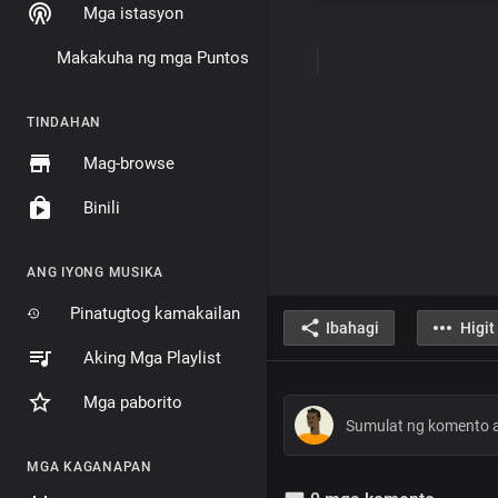
Mga istasyon
Makakuha ng mga Puntos
TINDAHAN
Mag-browse
Binili
ANG IYONG MUSIKA
Pinatugtog kamakailan
Ibahagi
Higit
Aking Mga Playlist
Mga paborito
MGA KAGANAPAN