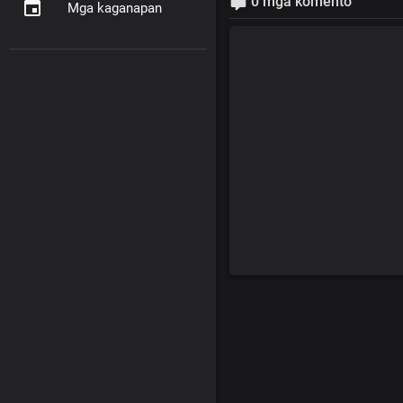
0 mga komento
Mga kaganapan