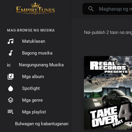
MAG-BROWSE NG MUSIKA
Nai-publish
2 taon na ang
Matuklasan
Bagong musika
Nangungunang Musika
Mga album
Spotlight
Mga genre
Mga playlist
Bulwagan ng kabantuganan