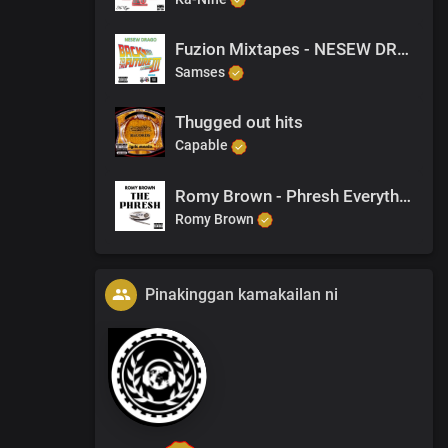
Fuzion Mixtapes - NESEW DRAGO - BACK TO THE FUTURE 3 - 21 REAL VS FAKE
Samses
Thugged out hits
Capable
Romy Brown - Phresh Everything
Romy Brown
Pinakinggan kamakailan ni