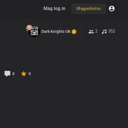
Mag log in
Magrehistro
2
352
Dark Knights UK
0
0